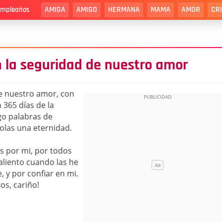
AMIGA
AMIGO
HERMANA
MAMA
AMOR
CR
cumpleaños
n la seguridad de nuestro amor
de nuestro amor, con
 365 días de la
ngo palabras de
olas una eternidad.
s por mi, por todos
 aliento cuando las he
 y por confiar en mi.
os, cariño!