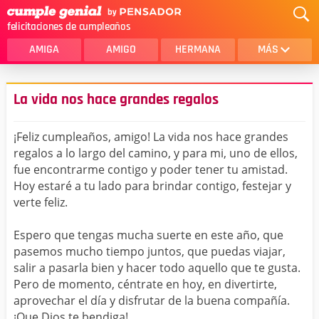
felicitaciones de cumpleaños
AMIGA
AMIGO
HERMANA
MÁS
MAMA
AMOR
La vida nos hace grandes regalos
CRISTIANOS
PRIMA
¡Feliz cumpleaños, amigo! La vida nos hace grandes
SOBRINA
HIJA
regalos a lo largo del camino, y para mi, uno de ellos,
fue encontrarme contigo y poder tener tu amistad.
HERMANO
HIJO
Hoy estaré a tu lado para brindar contigo, festejar y
NOVIA
ESPOSO
verte feliz.
PAPA
HOMBRE
Espero que tengas mucha suerte en este año, que
pasemos mucho tiempo juntos, que puedas viajar,
TIA
CUÑADA
salir a pasarla bien y hacer todo aquello que te gusta.
Pero de momento, céntrate en hoy, en divertirte,
ALGUIEN ESPECIAL
PRIMO
aprovechar el día y disfrutar de la buena compañía.
TODAS LAS CATEGORÍAS
¡Que Dios te bendiga!