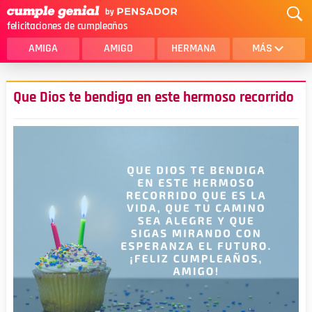
felicitaciones de cumpleaños
AMIGA
AMIGO
HERMANA
MÁS
MAMA
AMOR
Que Dios te bendiga en este hermoso recorrido
CRISTIANOS
PRIMA
SOBRINA
HIJA
HERMANO
HIJO
NOVIA
ESPOSO
PAPA
HOMBRE
TIA
CUÑADA
ALGUIEN ESPECIAL
PRIMO
TODAS LAS CATEGORÍAS