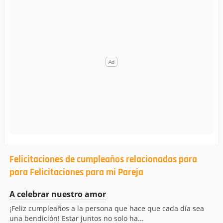
Felicitaciones de cumpleaños relacionadas para
para Felicitaciones para mi Pareja
A celebrar nuestro amor
¡Feliz cumpleaños a la persona que hace que cada día sea
una bendición! Estar juntos no solo ha...