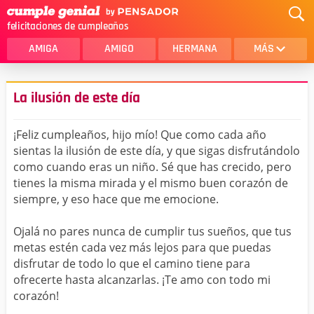
felicitaciones de cumpleaños
AMIGA
AMIGO
HERMANA
MÁS
MAMA
AMOR
La ilusión de este día
CRISTIANOS
PRIMA
¡Feliz cumpleaños, hijo mío! Que como cada año
SOBRINA
HIJA
sientas la ilusión de este día, y que sigas disfrutándolo
como cuando eras un niño. Sé que has crecido, pero
HERMANO
HIJO
tienes la misma mirada y el mismo buen corazón de
NOVIA
ESPOSO
siempre, y eso hace que me emocione.
PAPA
HOMBRE
Ojalá no pares nunca de cumplir tus sueños, que tus
metas estén cada vez más lejos para que puedas
TIA
CUÑADA
disfrutar de todo lo que el camino tiene para
ofrecerte hasta alcanzarlas. ¡Te amo con todo mi
ALGUIEN ESPECIAL
PRIMO
corazón!
TODAS LAS CATEGORÍAS