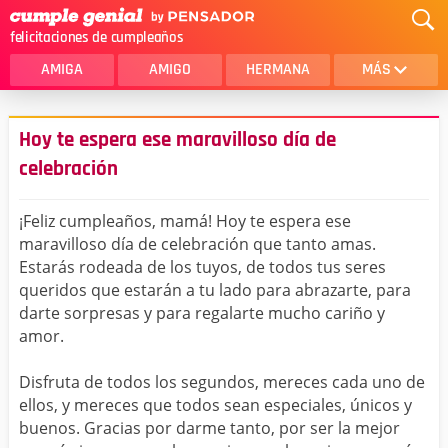
felicitaciones de cumpleaños
AMIGA
AMIGO
HERMANA
MÁS
MAMA
AMOR
Hoy te espera ese maravilloso día de
CRISTIANOS
PRIMA
celebración
SOBRINA
HIJA
¡Feliz cumpleaños, mamá! Hoy te espera ese
HERMANO
HIJO
maravilloso día de celebración que tanto amas.
Estarás rodeada de los tuyos, de todos tus seres
NOVIA
ESPOSO
queridos que estarán a tu lado para abrazarte, para
darte sorpresas y para regalarte mucho cariño y
PAPA
HOMBRE
amor.
TIA
CUÑADA
Disfruta de todos los segundos, mereces cada uno de
ALGUIEN ESPECIAL
PRIMO
ellos, y mereces que todos sean especiales, únicos y
buenos. Gracias por darme tanto, por ser la mejor
TODAS LAS CATEGORÍAS