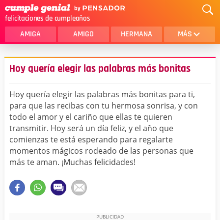
felicitaciones de cumpleaños
AMIGA
AMIGO
HERMANA
MÁS
MAMA
AMOR
Hoy quería elegir las palabras más bonitas
CRISTIANOS
PRIMA
Hoy quería elegir las palabras más bonitas para ti,
SOBRINA
HIJA
para que las recibas con tu hermosa sonrisa, y con
todo el amor y el cariño que ellas te quieren
HERMANO
HIJO
transmitir. Hoy será un día feliz, y el año que
NOVIA
ESPOSO
comienzas te está esperando para regalarte
momentos mágicos rodeado de las personas que
PAPA
HOMBRE
más te aman. ¡Muchas felicidades!
TIA
CUÑADA
ALGUIEN ESPECIAL
PRIMO
TODAS LAS CATEGORÍAS