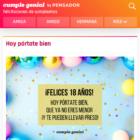
felicitaciones de cumpleaños
AMIGA
AMIGO
HERMANA
MÁS
MAMA
AMOR
Hoy pórtate bien
CRISTIANOS
PRIMA
SOBRINA
HIJA
HERMANO
HIJO
NOVIA
ESPOSO
PAPA
HOMBRE
TIA
CUÑADA
ALGUIEN ESPECIAL
PRIMO
TODAS LAS CATEGORÍAS