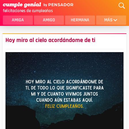
felicitaciones de cumpleaños
AMIGA
AMIGO
HERMANA
MÁS
MAMA
AMOR
Hoy miro al cielo acordándome de ti
CRISTIANOS
PRIMA
SOBRINA
HIJA
HERMANO
HIJO
NOVIA
ESPOSO
PAPA
HOMBRE
TIA
CUÑADA
ALGUIEN ESPECIAL
PRIMO
TODAS LAS CATEGORÍAS