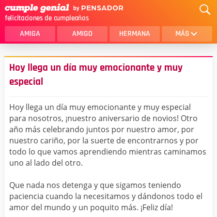
felicitaciones de cumpleaños
AMIGA
AMIGO
HERMANA
MÁS
MAMA
AMOR
Hoy llega un día muy emocionante y muy
CRISTIANOS
PRIMA
especial
SOBRINA
HIJA
Hoy llega un día muy emocionante y muy especial
HERMANO
HIJO
para nosotros, ¡nuestro aniversario de novios! Otro
año más celebrando juntos por nuestro amor, por
NOVIA
ESPOSO
nuestro cariño, por la suerte de encontrarnos y por
todo lo que vamos aprendiendo mientras caminamos
PAPA
HOMBRE
uno al lado del otro.
TIA
CUÑADA
Que nada nos detenga y que sigamos teniendo
ALGUIEN ESPECIAL
PRIMO
paciencia cuando la necesitamos y dándonos todo el
amor del mundo y un poquito más. ¡Feliz día!
TODAS LAS CATEGORÍAS