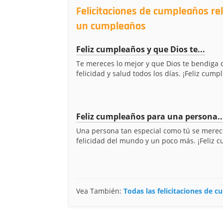
Felicitaciones de cumpleaños rel
un cumpleaños
Feliz cumpleaños y que Dios te...
Te mereces lo mejor y que Dios te bendiga 
felicidad y salud todos los días. ¡Feliz cump
Feliz cumpleaños para una persona..
Una persona tan especial como tú se merec
felicidad del mundo y un poco más. ¡Feliz 
Vea También:
Todas las felicitaciones de 