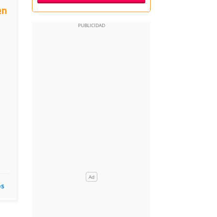
en
os