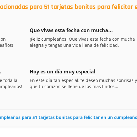
acionadas para 51 tarjetas bonitas para felicitar 
Que vivas esta fecha con mucha...
con
¡Feliz cumpleaños! Que vivas esta fecha con mucha
leaños!
alegría y tengas una vida llena de felicidad.
.
Hoy es un día muy especial
e toda la
En este día tan especial, te deseo muchas sonrisas y
cumpleaños!
que tu corazón se llene de los más lindos...
cumpleaños para 51 tarjetas bonitas para felicitar en un cumpleañ