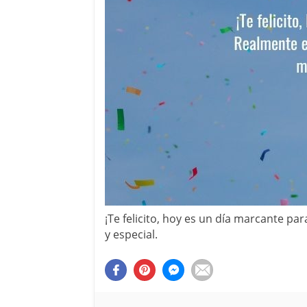
¡Te felicito, hoy es un día marcante p
y especial.