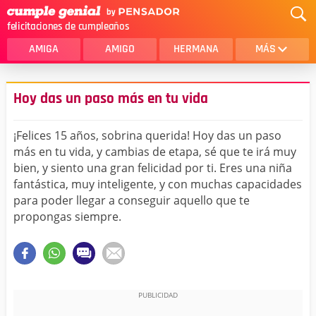
felicitaciones de cumpleaños
AMIGA
AMIGO
HERMANA
MÁS
MAMA
AMOR
Hoy das un paso más en tu vida
CRISTIANOS
PRIMA
¡Felices 15 años, sobrina querida! Hoy das un paso
SOBRINA
HIJA
más en tu vida, y cambias de etapa, sé que te irá muy
bien, y siento una gran felicidad por ti. Eres una niña
HERMANO
HIJO
fantástica, muy inteligente, y con muchas capacidades
NOVIA
ESPOSO
para poder llegar a conseguir aquello que te
propongas siempre.
PAPA
HOMBRE
TIA
CUÑADA
ALGUIEN ESPECIAL
PRIMO
TODAS LAS CATEGORÍAS