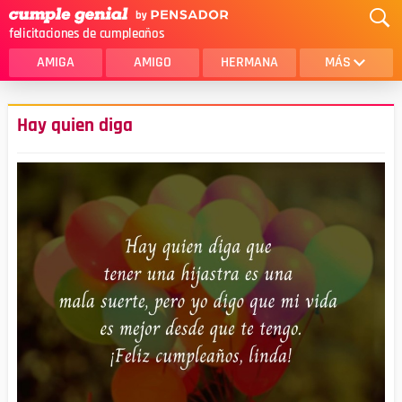
felicitaciones de cumpleaños
AMIGA
AMIGO
HERMANA
MÁS
MAMA
AMOR
Hay quien diga
CRISTIANOS
PRIMA
SOBRINA
HIJA
HERMANO
HIJO
NOVIA
ESPOSO
PAPA
HOMBRE
TIA
CUÑADA
ALGUIEN ESPECIAL
PRIMO
TODAS LAS CATEGORÍAS