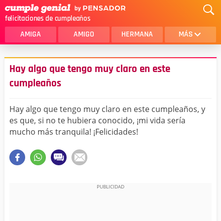
felicitaciones de cumpleaños
AMIGA
AMIGO
HERMANA
MÁS
MAMA
AMOR
Hay algo que tengo muy claro en este
CRISTIANOS
PRIMA
cumpleaños
SOBRINA
HIJA
Hay algo que tengo muy claro en este cumpleaños, y
HERMANO
HIJO
es que, si no te hubiera conocido, ¡mi vida sería
mucho más tranquila! ¡Felicidades!
NOVIA
ESPOSO
PAPA
HOMBRE
TIA
CUÑADA
ALGUIEN ESPECIAL
PRIMO
TODAS LAS CATEGORÍAS