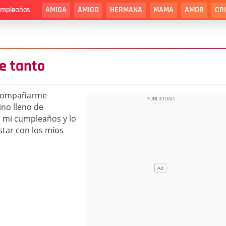
AMIGA
AMIGO
HERMANA
MAMA
AMOR
CR
cumpleaños
e tanto
 acompañarme
ino lleno de
o mi cumpleaños y lo
tar con los míos