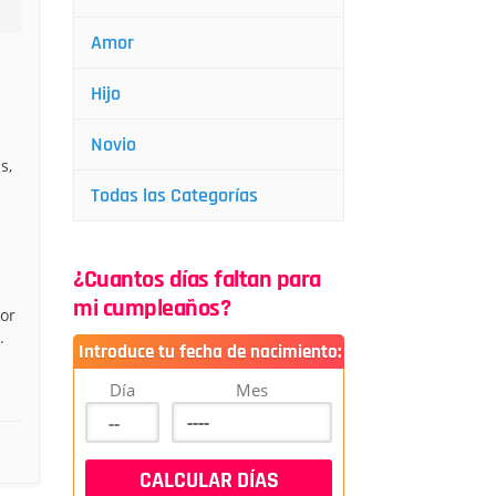
Amor
Hijo
Novio
s,
Todas las Categorías
¿Cuantos días faltan para
mi cumpleaños?
or
.
Introduce tu fecha de nacimiento:
Día
Mes