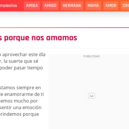
AMIGA
AMIGO
HERMANA
MAMA
AMOR
CR
cumpleaños
os porque nos amamos
ro aprovechar este día
r, la suerte que sé
 poder pasar tiempo
 estamos siempre en
 de enamorarme de ti
enemos mucho por
 sentir una emoción
 brindemos porque