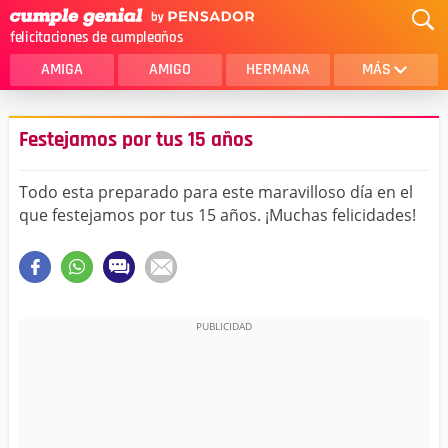
felicitaciones de cumpleaños
AMIGA
AMIGO
HERMANA
MÁS
MAMA
AMOR
Festejamos por tus 15 años
CRISTIANOS
PRIMA
Todo esta preparado para este maravilloso día en el
SOBRINA
HIJA
que festejamos por tus 15 años. ¡Muchas felicidades!
HERMANO
HIJO
NOVIA
ESPOSO
PAPA
HOMBRE
TIA
CUÑADA
ALGUIEN ESPECIAL
PRIMO
TODAS LAS CATEGORÍAS