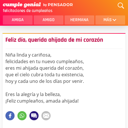
felicitaciones de cumpleaños
AMIGA
AMIGO
HERMANA
MÁS
MAMA
AMOR
Feliz día, querida ahijada de mi corazón
CRISTIANOS
PRIMA
Niña linda y cariñosa,
SOBRINA
HIJA
felicidades en tu nuevo cumpleaños,
eres mi ahijada querida del corazón,
HERMANO
HIJO
que el cielo cubra toda tu existencia,
NOVIA
ESPOSO
hoy y cada uno de los días por venir.
PAPA
HOMBRE
Eres la alegría y la belleza,
¡Feliz cumpleaños, amada ahijada!
TIA
CUÑADA
ALGUIEN ESPECIAL
PRIMO
TODAS LAS CATEGORÍAS