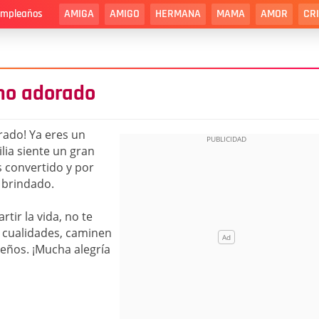
AMIGA
AMIGO
HERMANA
MAMA
AMOR
CR
cumpleaños
ino adorado
rado! Ya eres un
lia siente un gran
s convertido y por
 brindado.
tir la vida, no te
s cualidades, caminen
ueños. ¡Mucha alegría