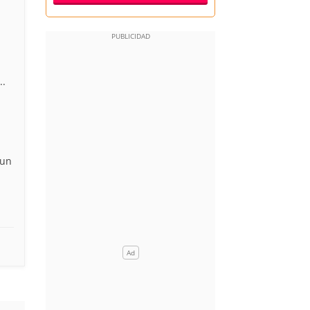
..
 un