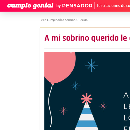
felicitaciones de 
Feliz Cumpleaños Sobrino Querido
A mi sobrino querido le