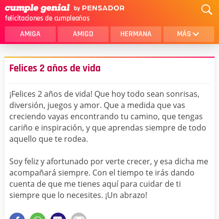
felicitaciones de cumpleaños
AMIGA
AMIGO
HERMANA
MÁS
MAMA
AMOR
Felices 2 años de vida
CRISTIANOS
PRIMA
¡Felices 2 años de vida! Que hoy todo sean sonrisas,
SOBRINA
HIJA
diversión, juegos y amor. Que a medida que vas
creciendo vayas encontrando tu camino, que tengas
HERMANO
HIJO
cariño e inspiración, y que aprendas siempre de todo
NOVIA
ESPOSO
aquello que te rodea.
PAPA
HOMBRE
Soy feliz y afortunado por verte crecer, y esa dicha me
acompañará siempre. Con el tiempo te irás dando
TIA
CUÑADA
cuenta de que me tienes aquí para cuidar de ti
siempre que lo necesites. ¡Un abrazo!
ALGUIEN ESPECIAL
PRIMO
TODAS LAS CATEGORÍAS