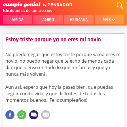
felicitaciones de cumpleaños
AMIGA
AMIGO
HERMANA
MÁS
MAMA
AMOR
Estoy triste porque ya no eres mi novio
CRISTIANOS
PRIMA
No puedo negar que estoy triste porque ya no eres mi
SOBRINA
HIJA
novio, no puedo negar que te echo de menos cada
día, que pienso en todo lo que teníamos y que ya
HERMANO
HIJO
nunca más volverá.
NOVIA
ESPOSO
Aun así, espero que hoy la pases bien, que puedas
PAPA
HOMBRE
seguir con tu vida, y que disfrutes de todos los
momentos buenos. ¡Feliz cumpleaños!
TIA
CUÑADA
ALGUIEN ESPECIAL
PRIMO
TODAS LAS CATEGORÍAS