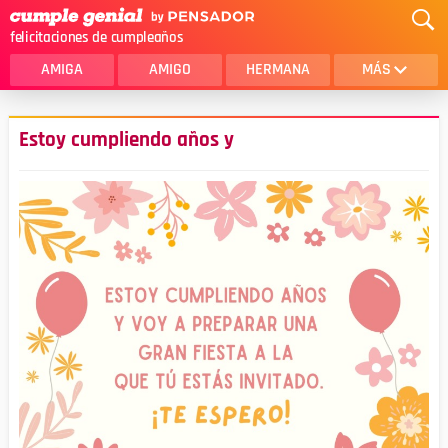
felicitaciones de cumpleaños
AMIGA
AMIGO
HERMANA
MÁS
MAMA
AMOR
Estoy cumpliendo años y
CRISTIANOS
PRIMA
SOBRINA
HIJA
HERMANO
HIJO
NOVIA
ESPOSO
PAPA
HOMBRE
TIA
CUÑADA
ALGUIEN ESPECIAL
PRIMO
TODAS LAS CATEGORÍAS