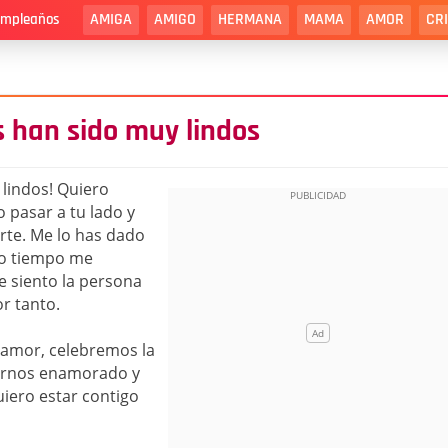
AMIGA
AMIGO
HERMANA
MAMA
AMOR
CR
cumpleaños
s han sido muy lindos
 lindos! Quiero
 pasar a tu lado y
rte. Me lo has dado
co tiempo me
e siento la persona
r tanto.
 amor, celebremos la
bernos enamorado y
iero estar contigo