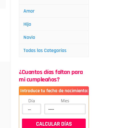
Amor
Hijo
Novio
Todas las Categorías
¿Cuantos días faltan para
mi cumpleaños?
Introduce tu fecha de nacimiento:
Día
Mes