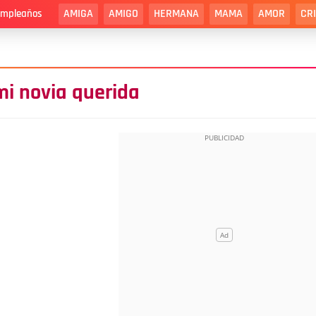
AMIGA
AMIGO
HERMANA
MAMA
AMOR
CR
cumpleaños
mi novia querida