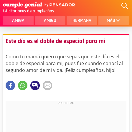
felicitaciones de cumpleaños
AMIGA
AMIGO
HERMANA
MÁS
MAMA
AMOR
Este día es el doble de especial para mi
CRISTIANOS
PRIMA
Como tu mamá quiero que sepas que este día es el
SOBRINA
HIJA
doble de especial para mi, pues fue cuando conocí al
segundo amor de mi vida. ¡Feliz cumpleaños, hijo!
HERMANO
HIJO
NOVIA
ESPOSO
PAPA
HOMBRE
TIA
CUÑADA
ALGUIEN ESPECIAL
PRIMO
TODAS LAS CATEGORÍAS