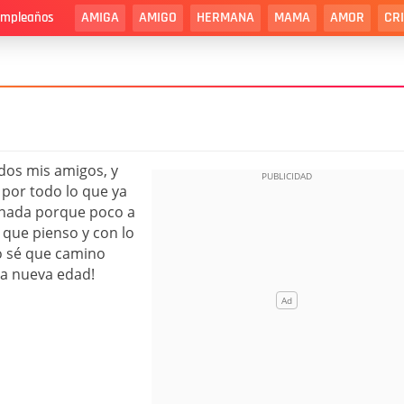
AMIGA
AMIGO
HERMANA
MAMA
AMOR
CR
cumpleaños
odos mis amigos, y
o por todo lo que ya
unada porque poco a
que pienso y con lo
o sé que camino
ta nueva edad!