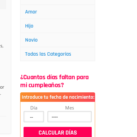
Amor
Hijo
Novio
s,
Todas las Categorías
¿Cuantos días faltan para
mi cumpleaños?
or
.
Introduce tu fecha de nacimiento:
Día
Mes