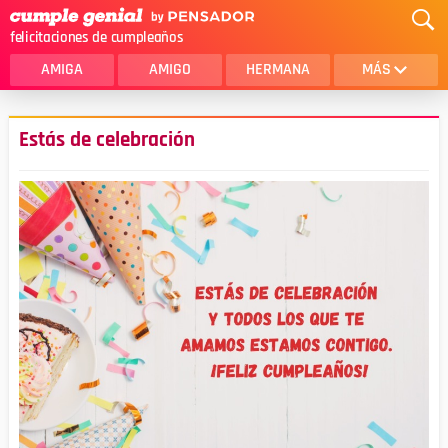
felicitaciones de cumpleaños
AMIGA
AMIGO
HERMANA
MÁS
MAMA
AMOR
Estás de celebración
CRISTIANOS
PRIMA
SOBRINA
HIJA
HERMANO
HIJO
NOVIA
ESPOSO
PAPA
HOMBRE
TIA
CUÑADA
ALGUIEN ESPECIAL
PRIMO
TODAS LAS CATEGORÍAS