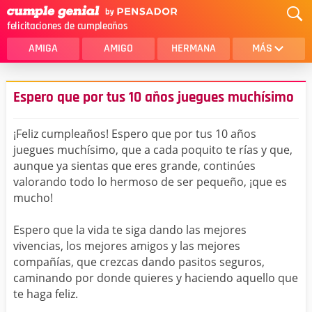
felicitaciones de cumpleaños
AMIGA
AMIGO
HERMANA
MÁS
MAMA
AMOR
Espero que por tus 10 años juegues muchísimo
CRISTIANOS
PRIMA
¡Feliz cumpleaños! Espero que por tus 10 años
SOBRINA
HIJA
juegues muchísimo, que a cada poquito te rías y que,
aunque ya sientas que eres grande, continúes
HERMANO
HIJO
valorando todo lo hermoso de ser pequeño, ¡que es
NOVIA
ESPOSO
mucho!
PAPA
HOMBRE
Espero que la vida te siga dando las mejores
vivencias, los mejores amigos y las mejores
TIA
CUÑADA
compañías, que crezcas dando pasitos seguros,
caminando por donde quieres y haciendo aquello que
ALGUIEN ESPECIAL
PRIMO
te haga feliz.
TODAS LAS CATEGORÍAS