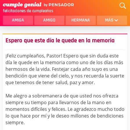
felicitaciones de cumpleaños
AMIGA
AMIGO
HERMANA
MÁS
MAMA
AMOR
Espero que este día le quede en la memoria
CRISTIANOS
PRIMA
¡Feliz cumpleaños, Pastor! Espero que sin duda este
SOBRINA
HIJA
día le quede en la memoria como uno de los días más
hermosos de la vida. Festejar cada año suyo es una
HERMANO
HIJO
bendición que viene del cielo, y nos recuerda la suerte
NOVIA
ESPOSO
que tenemos de tener salud, paz y amor.
PAPA
HOMBRE
Me alegro a sobremanera de que usted nos ofrezca
siempre su tiempo para llevarnos de la mano en
TIA
CUÑADA
momentos difíciles y felices. Le agradezco mucho todo
lo que hace por mí y le deseo millones de bendiciones
ALGUIEN ESPECIAL
PRIMO
siempre.
TODAS LAS CATEGORÍAS