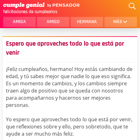
felicitaciones de cumpleaños
AMIGA
AMIGO
HERMANA
MÁS
MAMA
AMOR
Espero que aproveches todo lo que está por
CRISTIANOS
PRIMA
venir
SOBRINA
HIJA
¡Feliz cumpleaños, hermano! Hoy estás cambiando de
HERMANO
HIJO
edad, y tú sabes mejor que nadie lo que eso significa.
Es un momento de cambios, y los cambios siempre
NOVIA
ESPOSO
traen algo de positivo que se queda con nosotros
para acompañarnos y hacernos ser mejores
PAPA
HOMBRE
personas.
TIA
CUÑADA
Yo espero que aproveches todo lo que está por venir,
ALGUIEN ESPECIAL
PRIMO
que reflexiones sobre y ello, pero sobretodo, que te
ayude a ser mucho más feliz.
TODAS LAS CATEGORÍAS