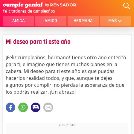
felicitaciones de cumpleaños
AMIGA
AMIGO
HERMANA
MÁS
MAMA
AMOR
Mi deseo para ti este año
CRISTIANOS
PRIMA
¡Feliz cumpleaños, hermano! Tienes otro año enterito
SOBRINA
HIJA
para ti, e imagino que tienes muchos planes en la
cabeza. Mi deseo para ti este año es que puedas
HERMANO
HIJO
hacerlos realidad todos, y que, aunque te dejes
NOVIA
ESPOSO
algunos por cumplir, no pierdas la esperanza de que
los podrás realizar. ¡Un abrazo!
PAPA
HOMBRE
TIA
CUÑADA
ALGUIEN ESPECIAL
PRIMO
TODAS LAS CATEGORÍAS