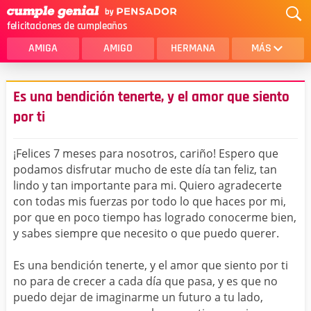
felicitaciones de cumpleaños
AMIGA
AMIGO
HERMANA
MÁS
MAMA
AMOR
Es una bendición tenerte, y el amor que siento
CRISTIANOS
PRIMA
por ti
SOBRINA
HIJA
¡Felices 7 meses para nosotros, cariño! Espero que
HERMANO
HIJO
podamos disfrutar mucho de este día tan feliz, tan
lindo y tan importante para mi. Quiero agradecerte
NOVIA
ESPOSO
con todas mis fuerzas por todo lo que haces por mi,
por que en poco tiempo has logrado conocerme bien,
PAPA
HOMBRE
y sabes siempre que necesito o que puedo querer.
TIA
CUÑADA
Es una bendición tenerte, y el amor que siento por ti
ALGUIEN ESPECIAL
PRIMO
no para de crecer a cada día que pasa, y es que no
puedo dejar de imaginarme un futuro a tu lado,
TODAS LAS CATEGORÍAS