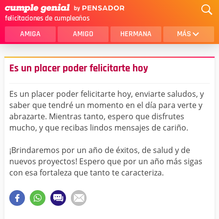
felicitaciones de cumpleaños
AMIGA
AMIGO
HERMANA
MÁS
MAMA
AMOR
Es un placer poder felicitarte hoy
CRISTIANOS
PRIMA
Es un placer poder felicitarte hoy, enviarte saludos, y
SOBRINA
HIJA
saber que tendré un momento en el día para verte y
abrazarte. Mientras tanto, espero que disfrutes
HERMANO
HIJO
mucho, y que recibas lindos mensajes de cariño.
NOVIA
ESPOSO
¡Brindaremos por un año de éxitos, de salud y de
PAPA
HOMBRE
nuevos proyectos! Espero que por un año más sigas
con esa fortaleza que tanto te caracteriza.
TIA
CUÑADA
ALGUIEN ESPECIAL
PRIMO
TODAS LAS CATEGORÍAS