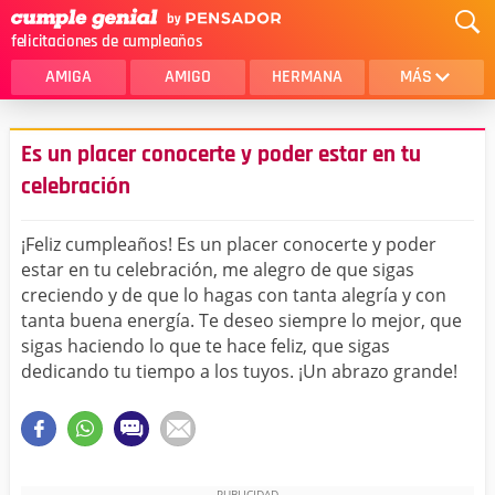
felicitaciones de cumpleaños
AMIGA
AMIGO
HERMANA
MÁS
MAMA
AMOR
Es un placer conocerte y poder estar en tu
CRISTIANOS
PRIMA
celebración
SOBRINA
HIJA
¡Feliz cumpleaños! Es un placer conocerte y poder
HERMANO
HIJO
estar en tu celebración, me alegro de que sigas
creciendo y de que lo hagas con tanta alegría y con
NOVIA
ESPOSO
tanta buena energía. Te deseo siempre lo mejor, que
sigas haciendo lo que te hace feliz, que sigas
PAPA
HOMBRE
dedicando tu tiempo a los tuyos. ¡Un abrazo grande!
TIA
CUÑADA
ALGUIEN ESPECIAL
PRIMO
TODAS LAS CATEGORÍAS