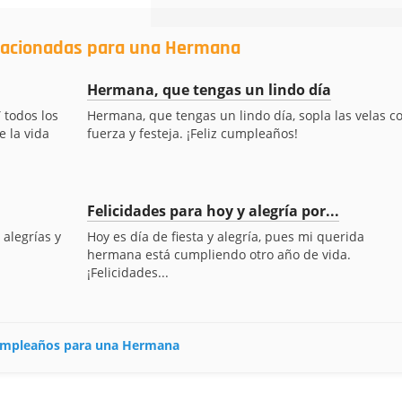
elacionadas para una Hermana
Hermana, que tengas un lindo día
 todos los
Hermana, que tengas un lindo día, sopla las velas c
 la vida
fuerza y festeja. ¡Feliz cumpleaños!
Felicidades para hoy y alegría por...
alegrías y
Hoy es día de fiesta y alegría, pues mi querida
hermana está cumpliendo otro año de vida.
¡Felicidades...
 cumpleaños para una Hermana