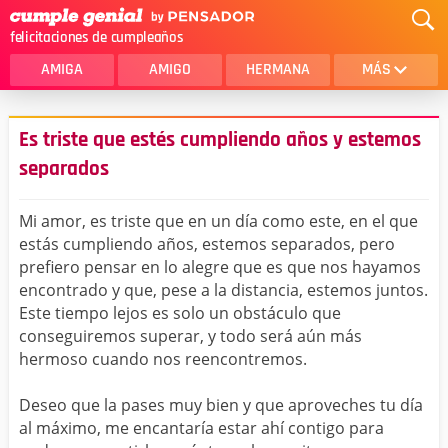
felicitaciones de cumpleaños
AMIGA
AMIGO
HERMANA
MÁS
MAMA
AMOR
Es triste que estés cumpliendo años y estemos
CRISTIANOS
PRIMA
separados
SOBRINA
HIJA
Mi amor, es triste que en un día como este, en el que
HERMANO
HIJO
estás cumpliendo años, estemos separados, pero
prefiero pensar en lo alegre que es que nos hayamos
NOVIA
ESPOSO
encontrado y que, pese a la distancia, estemos juntos.
Este tiempo lejos es solo un obstáculo que
PAPA
HOMBRE
conseguiremos superar, y todo será aún más
hermoso cuando nos reencontremos.
TIA
CUÑADA
ALGUIEN ESPECIAL
PRIMO
Deseo que la pases muy bien y que aproveches tu día
al máximo, me encantaría estar ahí contigo para
TODAS LAS CATEGORÍAS