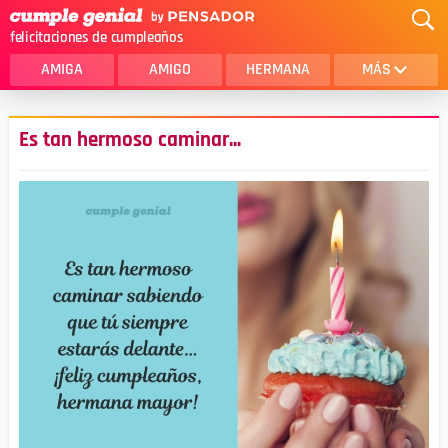
felicitaciones de cumpleaños
AMIGA
AMIGO
HERMANA
MÁS
MAMA
AMOR
Es tan hermoso caminar...
CRISTIANOS
PRIMA
SOBRINA
HIJA
HERMANO
HIJO
NOVIA
ESPOSO
PAPA
HOMBRE
TIA
CUÑADA
ALGUIEN ESPECIAL
PRIMO
TODAS LAS CATEGORÍAS