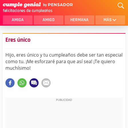
felicitaciones de cumpleaños
AMIGA
AMIGO
HERMANA
MÁS
MAMA
AMOR
Eres único
CRISTIANOS
PRIMA
Hijo, eres único y tu cumpleaños debe ser tan especial
SOBRINA
HIJA
como tu. ¡Me esforzaré para que así sea! ¡Te quiero
muchísimo!
HERMANO
HIJO
NOVIA
ESPOSO
PAPA
HOMBRE
TIA
CUÑADA
ALGUIEN ESPECIAL
PRIMO
TODAS LAS CATEGORÍAS