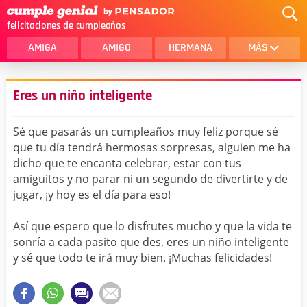
felicitaciones de cumpleaños
AMIGA
AMIGO
HERMANA
MÁS
MAMA
AMOR
Eres un niño inteligente
CRISTIANOS
PRIMA
Sé que pasarás un cumpleaños muy feliz porque sé
SOBRINA
HIJA
que tu día tendrá hermosas sorpresas, alguien me ha
dicho que te encanta celebrar, estar con tus
HERMANO
HIJO
amiguitos y no parar ni un segundo de divertirte y de
NOVIA
ESPOSO
jugar, ¡y hoy es el día para eso!
PAPA
HOMBRE
Así que espero que lo disfrutes mucho y que la vida te
sonría a cada pasito que des, eres un niño inteligente
TIA
CUÑADA
y sé que todo te irá muy bien. ¡Muchas felicidades!
ALGUIEN ESPECIAL
PRIMO
TODAS LAS CATEGORÍAS