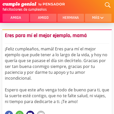
felicitaciones de cumpleaños
AMIGA
AMIGO
HERMANA
MÁS
MAMA
AMOR
Eres para mí el mejor ejemplo, mamá
CRISTIANOS
PRIMA
¡Feliz cumpleaños, mamá! Eres para mí el mejor
SOBRINA
HIJA
ejemplo que pude tener a lo largo de la vida, y hoy no
quería que se pasase el día sin decírtelo. Gracias por
HERMANO
HIJO
ser tan buena conmigo siempre, gracias por tu
NOVIA
ESPOSO
paciencia y por darme tu apoyo y tu amor
incondicional.
PAPA
HOMBRE
Espero que este año venga todo de bueno para ti, que
TIA
CUÑADA
la suerte esté contigo, que no te falte salud, ni viajes,
ni tiempo para dedicarte a ti. ¡Te amo!
ALGUIEN ESPECIAL
PRIMO
TODAS LAS CATEGORÍAS