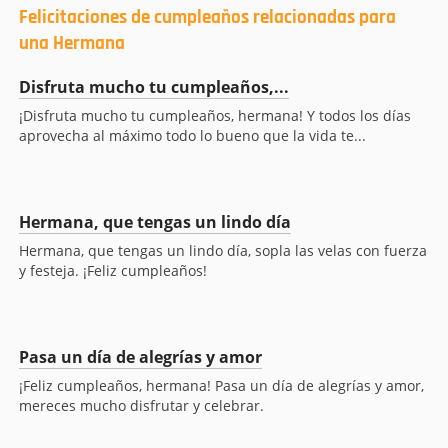
Felicitaciones de cumpleaños relacionadas para
una Hermana
Disfruta mucho tu cumpleaños,...
¡Disfruta mucho tu cumpleaños, hermana! Y todos los días
aprovecha al máximo todo lo bueno que la vida te...
Hermana, que tengas un lindo día
Hermana, que tengas un lindo día, sopla las velas con fuerza
y festeja. ¡Feliz cumpleaños!
Pasa un día de alegrías y amor
¡Feliz cumpleaños, hermana! Pasa un día de alegrías y amor,
mereces mucho disfrutar y celebrar.