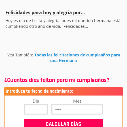
Felicidades para hoy y alegría por...
Hoy es día de fiesta y alegría, pues mi querida hermana está
cumpliendo otro año de vida. ¡Felicidades...
Vea También:
Todas las felicitaciones de cumpleaños para
una Hermana
¿Cuantos días faltan para mi cumpleaños?
Introduce tu fecha de nacimiento:
Día
Mes