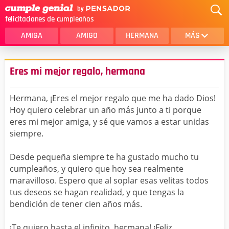
felicitaciones de cumpleaños
AMIGA
AMIGO
HERMANA
MÁS
MAMA
AMOR
Eres mi mejor regalo, hermana
CRISTIANOS
PRIMA
Hermana, ¡Eres el mejor regalo que me ha dado Dios!
SOBRINA
HIJA
Hoy quiero celebrar un año más junto a ti porque
eres mi mejor amiga, y sé que vamos a estar unidas
HERMANO
HIJO
siempre.
NOVIA
ESPOSO
Desde pequeña siempre te ha gustado mucho tu
PAPA
HOMBRE
cumpleaños, y quiero que hoy sea realmente
maravilloso. Espero que al soplar esas velitas todos
TIA
CUÑADA
tus deseos se hagan realidad, y que tengas la
bendición de tener cien años más.
ALGUIEN ESPECIAL
PRIMO
TODAS LAS CATEGORÍAS
¡Te quiero hasta el infinito, hermana! ¡Feliz