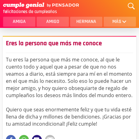
felicitaciones de cumpleaños
AMIGA
AMIGO
HERMANA
MÁS
MAMA
AMOR
Eres la persona que más me conoce
CRISTIANOS
PRIMA
Tu eres la persona que más me conoce, al que le
SOBRINA
HIJA
cuento todo y aquel que a pesar de que no nos
veamos a diario, está siempre para mí en el momento
HERMANO
HIJO
en el que más lo necesito. Solo eso lo puede hacer un
NOVIA
ESPOSO
mejor amigo, y hoy quiero obsequiarte de regalo de
cumpleaños los deseos más lindos del mundo entero.
PAPA
HOMBRE
Quiero que seas enormemente feliz y que tu vida esté
TIA
CUÑADA
llena de dicha y millones de bendiciones. ¡Gracias por
tu amistad incondicional! ¡Feliz cumple!
ALGUIEN ESPECIAL
PRIMO
TODAS LAS CATEGORÍAS