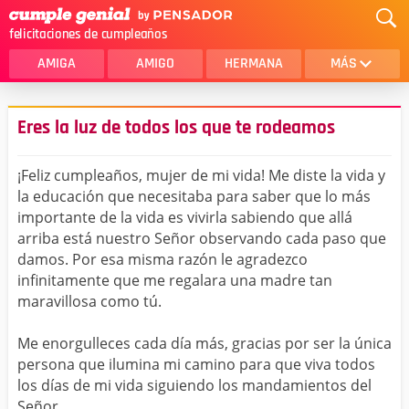
felicitaciones de cumpleaños
AMIGA
AMIGO
HERMANA
MÁS
MAMA
AMOR
Eres la luz de todos los que te rodeamos
CRISTIANOS
PRIMA
¡Feliz cumpleaños, mujer de mi vida! Me diste la vida y
SOBRINA
HIJA
la educación que necesitaba para saber que lo más
importante de la vida es vivirla sabiendo que allá
HERMANO
HIJO
arriba está nuestro Señor observando cada paso que
NOVIA
ESPOSO
damos. Por esa misma razón le agradezco
infinitamente que me regalara una madre tan
PAPA
HOMBRE
maravillosa como tú.
TIA
CUÑADA
Me enorgulleces cada día más, gracias por ser la única
persona que ilumina mi camino para que viva todos
ALGUIEN ESPECIAL
PRIMO
los días de mi vida siguiendo los mandamientos del
TODAS LAS CATEGORÍAS
Señor.