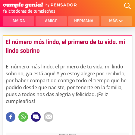
felicitaciones de cumpleaños
AMIGA
AMIGO
HERMANA
MÁS
MAMA
AMOR
El número más lindo, el primero de tu vida, mi
CRISTIANOS
PRIMA
lindo sobrino
SOBRINA
HIJA
El número más lindo, el primero de tu vida, mi lindo
HERMANO
HIJO
sobrino, ¡ya está aquí! Y yo estoy alegre por recibirlo,
por haber compartido contigo todo el tiempo que he
NOVIA
ESPOSO
podido desde que naciste, por tenerte en la familia,
pues a todos nos das alegría y felicidad. ¡Feliz
PAPA
HOMBRE
cumpleaños!
TIA
CUÑADA
ALGUIEN ESPECIAL
PRIMO
TODAS LAS CATEGORÍAS