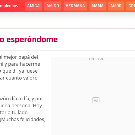
AMIGA
AMIGO
HERMANA
MAMA
AMOR
CR
cumpleaños
do esperándome
 el mejor papá del
i y para hacerme
 que di, ya fuese
ar cuanto valoro
ón día a día, y por
uena persona. Hoy
tar a tu lado
¡Muchas felicidades,