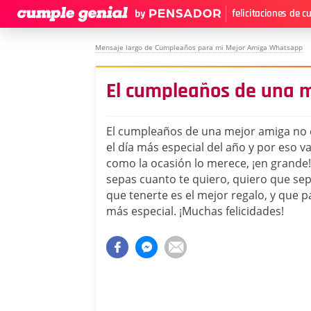
felicitaciones de 
Mensaje largo de Cumpleaños para mi Mejor Amiga Whatsapp
El cumpleaños de una m
El cumpleaños de una mejor amiga no e
el día más especial del año y por eso va
como la ocasión lo merece, ¡en grande
sepas cuanto te quiero, quiero que se
que tenerte es el mejor regalo, y que 
más especial. ¡Muchas felicidades!