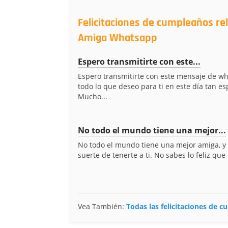
Felicitaciones de cumpleaños r
Amiga Whatsapp
Espero transmitirte con este...
Espero transmitirte con este mensaje de w
todo lo que deseo para ti en este día tan es
Mucho...
No todo el mundo tiene una mejor...
No todo el mundo tiene una mejor amiga, y 
suerte de tenerte a ti. No sabes lo feliz que
Vea También:
Todas las felicitaciones de