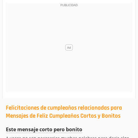
Felicitaciones de cumpleaños relacionadas para
Mensajes de Feliz Cumpleaños Cortos y Bonitos
Este mensaje corto pero bonito