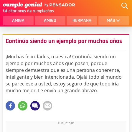
felicitaciones de cumpleaños
AMIGA
AMIGO
HERMANA
MÁS
MAMA
AMOR
Continúa siendo un ejemplo por muchos años
CRISTIANOS
PRIMA
¡Muchas felicidades, maestra! Continúa siendo un
SOBRINA
HIJA
ejemplo por muchos años que pasen, porque
siempre demuestra que es una persona coherente,
HERMANO
HIJO
inteligente y bien intencionada. Ojalá todo el mundo
NOVIA
ESPOSO
se pareciese a usted, estoy seguro de que todo iría
mucho mejor. Le envío un grande abrazo.
PAPA
HOMBRE
TIA
CUÑADA
ALGUIEN ESPECIAL
PRIMO
TODAS LAS CATEGORÍAS