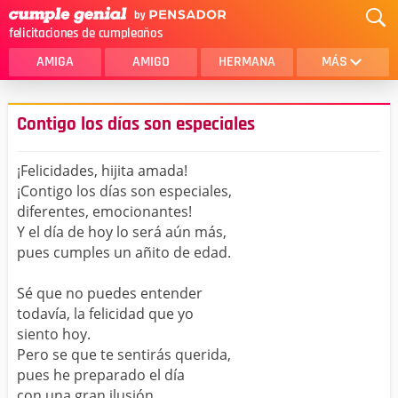
felicitaciones de cumpleaños
AMIGA
AMIGO
HERMANA
MÁS
MAMA
AMOR
Contigo los días son especiales
CRISTIANOS
PRIMA
¡Felicidades, hijita amada!
SOBRINA
HIJA
¡Contigo los días son especiales,
diferentes, emocionantes!
HERMANO
HIJO
Y el día de hoy lo será aún más,
NOVIA
ESPOSO
pues cumples un añito de edad.
PAPA
HOMBRE
Sé que no puedes entender
todavía, la felicidad que yo
TIA
CUÑADA
siento hoy.
Pero se que te sentirás querida,
ALGUIEN ESPECIAL
PRIMO
pues he preparado el día
TODAS LAS CATEGORÍAS
con una gran ilusión.